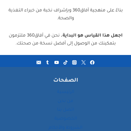
بناءً على منهجية آفاق360 وبإشراف نخبة من خبراء التغذية
والصحة.
اجعل هذا القياس هو البداية.
نحن في آفاق360 ملتزمون
بتمكينك من الوصول إلى أفضل نسخة من صحتك.
الصفحات
الرئيسية
من نحن
اتصل بنا
الخصوصية
الشروط والأحكام