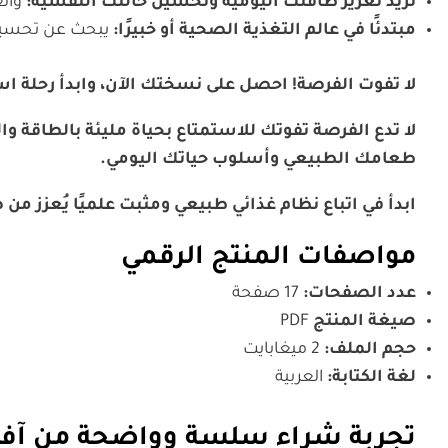
تريد تعزيز طاقتك اليومية وتحسين حالتك النفسية:
والع
مبتدئًا في عالم التغذية الصحية أو خبيرًا:
يبحث عن تحسينا
لا تفوت الفرصة! احصل على نسختك الآن، وابدأ رحلة 
لا تدع الفرصة تفوتك للاستمتاع بحياة مليئة بالطاقة 
طعامك الطبيعي وأسلوب حياتك اليومي.
ابدأ في اتباع نظام غذائي طبيعي ومثبت علميًا يُعزز من
مواصفات المنتج الرقمي
عدد الصفحات:
17 صفحة
صيغة المنتج
PDF
حجم الملف:
2 ميغابايت
لغة الكتابة:
العربية
تجربة شراء سلسة وواضحة من آفاق0