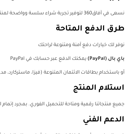
نسعى في آفاق360 لتوفير تجربة شراء سلسة وواضحة لمنتجاتنا الرقمية. لذا يُرجى الاطلاع على النقاط التالية لضمان أفضل تجربة ممكنة
طرق الدفع المتاحة
نوفر لك خيارات دفع آمنة ومتنوعة لراحتك
باي بال (
PayPal
)
يمكنك الدفع عبر حسابك في PayPal
أو باستخدام بطاقات الائتمان المتنوعة (فيزا، ماستركارد، مد
استلام المنتج
جميع منتجاتنا رقمية ومتاحة للتحميل الفوري. بمجرد إتمام 
الدعم الفني