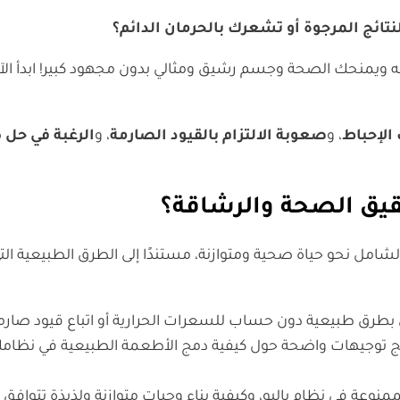
نتائج المرجوة أو تشعرك بالحرمان الدائم؟
ويمنحك الصحة وجسم رشيق ومثالي بدون مجهود كبير! ابدأ الآن 
الإحباط
، و
صعوبة الالتزام بالقيود الصارمة
، و
الرغبة في حل
حقيق الصحة والرشاقة؟
لشامل نحو حياة صحية ومتوازنة، مستندًا إلى الطرق الطبيعية التي
بطرق طبيعية دون حساب للسعرات الحرارية أو اتباع قيود صار
مج توجيهات واضحة حول كيفية دمج الأطعمة الطبيعية في نظامك 
عة في نظام باليو، وكيفية بناء وجبات متوازنة ولذيذة تتوافق 