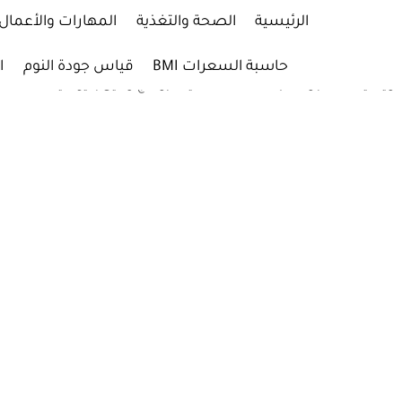
لتجاوز
الرئيسية
الصحة والتغذية
المهارات والأعمال
لى
لمحتوى
حاسبة السعرات BMI
قياس جودة النوم
ا
الرئيسية
/
المتجر
/
كتب الأنظمة الغذائية
/
برنامج ودليل باليو دايت