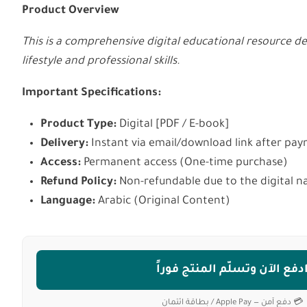
Product Overview
This is a comprehensive digital educational resource 
lifestyle and professional skills.
Important Specifications:
Product Type:
Digital [PDF / E-book]
Delivery:
Instant via email/download link after pa
Access:
Permanent access (One-time purchase)
Refund Policy:
Non-refundable due to the digital n
Language:
Arabic (Original Content)
دفع الآن وتسلّم المنتج فوراً
💳 دفع آمن — Apple Pay / بطاقة ائتمان