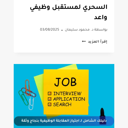
السحري لمستقبل وظيفي
واعد
بواسطة
د. محمود سليمان
03/08/2025
الشهادات
إقرأ المزيد
المهنية:مفتاحك
السحري
لمستقبل
وظيفي
واعد