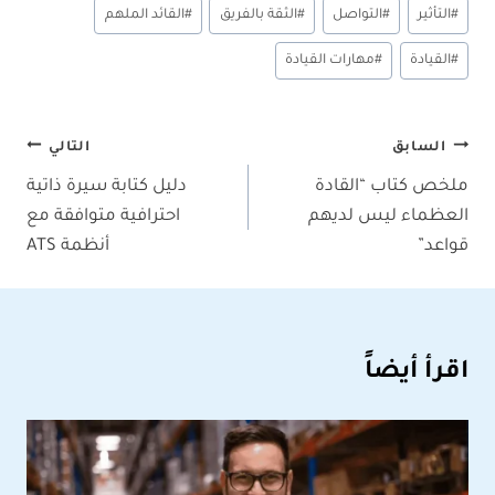
#
التأثير
#
التواصل
#
الثقة بالفريق
#
القائد الملهم
#
القيادة
#
مهارات القيادة
تصفّح
السابق
التالي
ملخص كتاب “القادة
دليل كتابة سيرة ذاتية
المقالات
العظماء ليس لديهم
احترافية متوافقة مع
قواعد”
أنظمة ATS
اقرأ أيضاً