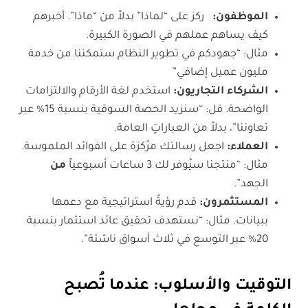
الموظفون:
ركز على “لماذا” بدلاً من “ماذا”. أخبرهم
كيف يساهم عملهم في الصورة الكبيرة.
مثال: “جهودكم في تطوير النظام ستمكننا من خدمة
مليون عميل إضافي”
الشركاء التجاريون:
استخدم لغة الأرقام والالتزامات
الواضحة. قل: “سنزيد الحصة السوقية بنسبة 15% عبر
تعاوننا”، بدلاً من العباراتٍ العامة.
العملاء:
اجعل رسالتك مرُكزة على الفوائد الملموسة.
مثال: “منتجنا سيُوفر لك 3 ساعات أسبوعياً
من
الجهد”.
المستثمرون:
قدم رؤيةً استراتيجية مع دعمها
ببيانات. مثال: “نستهدف تحقيق عائد استثمار بنسبة
20% عبر التوسع في ثلاث أسواق ناشئة”.
التوقيت والأسلوب: عندما تُصبح