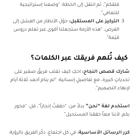
قلقكم”، ثم انتقل إلى الخطة: “وضعنا إستراتيجية
للتعافي”.
التركيز على المستقبل:
حوّل الأنظار من الفشل إلى
الفرص: “هذه الأزمة ستجعلنا أقوى عبر تعلم دروس
قيّمة”.
كيف تُلهم فريقك عبر الكلمات؟
شارك قصص النجاح:
احكِ كيف تغلب فريقٌ صغير على
تحدياتٍ كبيرة، مع تفاصيلٍ إنسانية: “لم ينام أحمد ثلاثة أيام
لإنهاء التصميم”.
استخدم لغة “نحن”
بدلاً من: “حققتُ إنجازاً”، قل: “فخور
بكم، لأننا معاً حققنا المستحيل”
كرر الرسائل الأساسية:
في كل اجتماع، ذكّر الفريق بالرؤية: