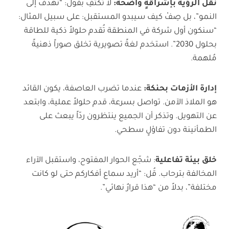
نقل الرؤية بإشراقةٍ واضحة
:
لا تكتفِ بقول: “نهدف إلى
النمو”، بل صِفْ كيف سيبدو المستقبل: على سبيل المثال:
“سنكون أول شركة في المنطقة تُقدم حلولاً ذكية للطاقة
بحلول 2030”. استخدم لغةً تصويرية تخلق صوراً ذهنيةً
مُلهمة.
إدارة الأزمات بحنكة
:
عندما تضرب العاصفة، يكون القائد
هو الملاذ الآمن. تواصل بسرعة، قدم حلولاً عملية، وابتعد
عن التهويل. وتذكر أن الجميع ينتظرون ردّاً يبعث على
الطمأنينة دون تفاؤلٍ سطحي.
خلق بيئة تفاعلية
: شجّع الحوار المفتوح، واستقبل الآراء
المخالفة بترحاب. قُل: “أريد سماع أفكاركم حتى لو كانت
مختلفة”، بدلاً من “هذا قرارٌ نهائي”.