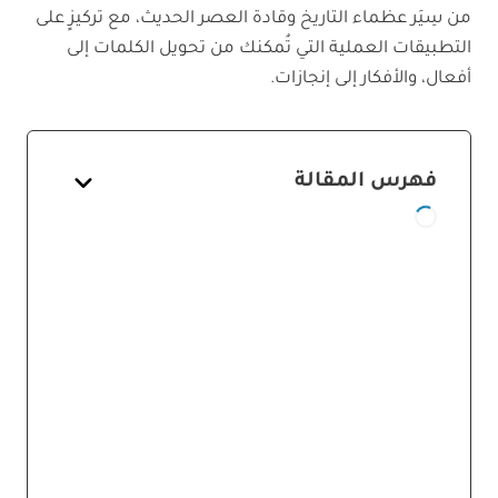
من سِيَر عظماء التاريخ وقادة العصر الحديث، مع تركيزٍ على
التطبيقات العملية التي تُمكنك من تحويل الكلمات إلى
أفعال، والأفكار إلى إنجازات.
فهرس المقالة
الاتصال الفعّال: ما الذي يُميز القائد
الملهم؟
العناصر الأساسية لاتصال قيادي ناجح
اعرف جمهورك: المفتاح الأول
للتواصل الذكي
التوقيت والأسلوب: عندما تُصبح
الكلمة في محلها
الإصغاء النشط: عندما تسمع أكثر