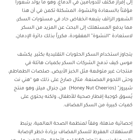
إلى إفراز مكثف للدوبامين في الدماغ، وهو ما يولد شعوراً
مؤقتاً بالسعادة والنشوة. المشكلة تكمن في أن هذا
الشعور الزائف يتبعه انخفاض حاد في مستويات السكر،
مما يدفع المستهلك إلى البحث عن المزيد من السكر
لاستعادة “النشوة” المفقودة، مكرراً بذلك دائرة الإدمان.
يتجاوز استخدام السكر الحلويات التقليدية بكثير. يكشف
موس كيف تدمج الشركات السكر بكميات هائلة في
منتجات غير متوقعة مثل الخبز الأبيض، صلصات الطماطم،
وحتى اللحوم المصنعة. مثال صارخ على ذلك هو “هني نت
شيروز” (Honey Nut Cheerios) من جنرال ميلز، وهو منتج
يُسوق كوجبة إفطار صحية للأطفال، ولكنه يحتوي على
كميات كبيرة من السكر المضاف.
إحصائية مذهلة: وفقاً لمنظمة الصحة العالمية، يرتبط
الاستهلاك المفرط للسكر المضاف بزيادة خطر الإصابة