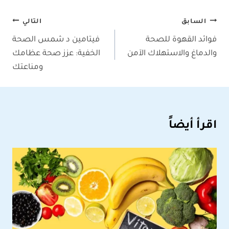
تصفّح
السابق
التالي
فوائد القهوة للصحة
فيتامين د شمس الصحة
المقالات
والدماغ والاستهلاك الآمن
الخفية: عزز صحة عظامك
ومناعتك
اقرأ أيضاً