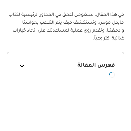
في هذا المقال، سنغوص أعمق في المحاور الرئيسية لكتاب
مايكل موس، ونستكشف كيف يتم التلاعب بحواسنا
وأدمغتنا، ونقدم رؤى عملية لمساعدتك على اتخاذ خيارات
غذائية أكثر وعياً.
فهرس المقالة
الغوص في أعماق "ملح، سكر، دهون"
ثلاثية الإدمان: الملح، السكر، والدهون
ومفهوم "نقطة السعادة" (Bliss Point)
السكر: وقود الإدمان السريع
والمدمر
الدهون: الإحساس الفاخر والمذاق