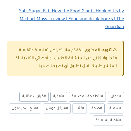
Salt, Sugar, Fat: How the Food Giants Hooked Us by
Michael Moss – review | Food and drink books | The
Guardian
⚠️ تنويه:
المحتوى المُقدَّم هنا لأغراض تعليمية وتثقيفية
فقط ولا يُغني عن استشارة الطبيب أو أخصائي التغذية. لذا
استشر طبيبك قبل تطبيق أي نصيحة صحية.
وسوم
#
إدمان
#
الأطعمة المصنعة
#
تغذية
#
خيارات غذائية
المقال:
#
سمنة
#
صحة
#
كتب
#
مايكل موس
#
ملح سكر دهون
#
نقطة السعادة