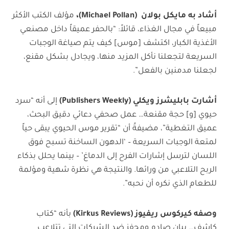
أشاد به
مايكل بولان
(Michael Pollan)
،
مؤلف الكتب الأكثر
مبيعاً في مجال الغذاء، قائلاً: “بالحفر عميقاً داخل مصنعي
الأغذية الكبار، اكتشف [موس] كيف يتم صياغة الوجبات
السريعة لتجعلنا نأكل المزيد منها، ويجادل بشكل مقنع،
لجعلنا مدمنين بالفعل”.
أشارت
بابليشرز ويكلي
(Publishers Weekly)
إلى أنه “سرد
حيوي [و] حجة مقنعة… عمل صحفي دعائي دقيق البحث،
عميق التغطية”، مضيفةً أن “تقرير موس الحيوي يبقى حياً
لمتعة الوجبات السريعة – ‘الدهون الساخنة تسبح فوق
اللسان لترسل إشارات الفرح إلى الدماغ’ – بينما يحلل بذكاء
الربح التلاعبي من ورائها. والنتيجة هي نظرة شهية ومؤلمة
للطعام الذي نكره أن نحبه”.
وصفه
كيركوس ريفيوز
(Kirkus Reviews)
بأنه “كتاب
كاشف… بيان صادم ومحفز ضد الشركات التي تتلاعب