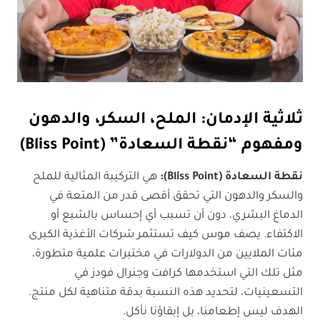
ثلاثية الإدمان: الملح، السكر، والدهون
ومفهوم “نقطة السعادة
” (Bliss Point)
نقطة السعادة (Bliss Point):
هي التركيبة المثالية للملح
والسكر والدهون التي تحقق أقصى قدر من المتعة في
الدماغ البشري، دون أن تسبب أي إحساس بالشبع أو
الاكتفاء. يصف موس كيف تستثمر شركات الأغذية الكبرى
مئات الملايين من الدولارات في مختبرات علمية متطورة،
مثل تلك التي استخدمها كرافت وجنرال فودز في
التسعينيات، لتحديد هذه النسبة بدقة متناهية لكل منتج.
الهدف ليس إطعامنا، بل إبقاؤنا نأكل.