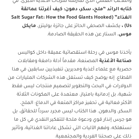
والتلاعب النفسي الذي تمارسه شركات الأغذية الكبرى. في
كتابه الرائد “ملح، سكر، دهون: كيف أغرتنا عمالقة
الغذاء” (Salt Sugar Fat: How the Food Giants Hooked
Us) ،
يكشف الصحفي الحائز على جائزة بوليتزر،
مايكل
موس
، الستار عن هذه الحقيقة الصادمة.
يأخذنا موس في رحلة استقصائية عميقة داخل كواليس
صناعة الأغذية
المصنعة، مقدماً أدلة دامغة ومقابلات
حصرية مع علماء أغذية ومديرين تنفيذيين سابقين في هذا
القطاع. إنه يوضح كيف تستغل هذه الشركات المليارات من
الدولارات في البحث والتطوير لتصميم منتجات ليس فقط
شهية، بل إدمانية بامتياز، معتمدة على المكونات الثلاثة
الأكثر فعالية في تحفيز مراكز المتعة في الدماغ: الملح،
السكر، والدهون. هذا الكتاب ليس مجرد سرداً للحقائق، بل
هو جرس إنذار قوي ودعوة ملحة للتفكير النقدي في كل ما
نستهلكه، وفهم الآليات التي تشكل عاداتنا الغذائية، وتأثير
ذلك على صحتنا الفردية والمجتمعية.