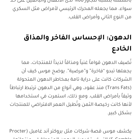
بالسمنة بنسبة تتجاوز 60% لدى الأطفال والبالغين على حد
سواء، مما يجعله المحرك الرئيسي لأمراض مثل السكري
من النوع الثاني وأمراض القلب.
الدهون: الإحساس الفاخر والمذاق
الخادع
تُضيف الدهون قواماً غنياً ومذاقاً لذيذاً للمنتجات، مما
يجعلها تبدو “فاخرة” و”مرضية”. يوضح موس كيف أن
الشركات كانت على دراية تامة بمخاطر الدهون المتحولة
(Trans Fats) منذ عقود، وهي أنواع من الدهون ترتبط ارتباطاً
وثيقاً بأمراض القلب. ومع ذلك، استمرت في استخدامها
لأنها كانت رخيصة الثمن وتُطيل العمر الافتراضي للمنتجات
بشكل كبير.
يكشف موس قصة شركات مثل بروكتر آند غامبل (Procter