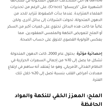
& Gamble) التي استخدمت الدهون المتحولة في منتجاتها
الشهيرة مثل “كريسكو” (Crisco)، على الرغم من تحذيرات
العلماء المتزايدة. عندما بدأت الضغوط تتزايد للحد من
الدهون المتحولة، تحولت الشركات إلى بدائل أخرى، ولكن
غالباً ما كانت هذه البدائل تحتوي على كميات أكبر من السكر
أو الملح لتعويض النكهة والملمس المفقودين، مما
يعكس الأولوية القصوى للذوق على حساب الصحة.
إحصائية مؤثرة
: بحلول عام 2000، كانت الدهون المتحولة
تشكل ما يصل إلى 10% من إجمالي السعرات الحرارية في
النظام الغذائي الأمريكي، وهو ما يُعتقد أنه ساهم في ارتفاع
معدلات أمراض القلب بنسبة تصل إلى 20% خلال تلك
الفترة.
الملح: المعزز الخفي للنكهة والمواد
الحافظة