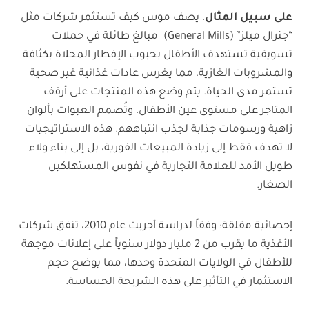
على سبيل المثال
، يصف موس كيف تستثمر شركات مثل
“جنرال ميلز” (General Mills) مبالغ طائلة في حملات
تسويقية تستهدف الأطفال بحبوب الإفطار المحلاة بكثافة
والمشروبات الغازية، مما يغرس عادات غذائية غير صحية
تستمر مدى الحياة. يتم وضع هذه المنتجات على أرفف
المتاجر على مستوى عين الأطفال، وتُصمم العبوات بألوان
زاهية ورسومات جذابة لجذب انتباههم. هذه الاستراتيجيات
لا تهدف فقط إلى زيادة المبيعات الفورية، بل إلى بناء ولاء
طويل الأمد للعلامة التجارية في نفوس المستهلكين
الصغار.
إحصائية مقلقة: وفقاً لدراسة أجريت عام 2010، تنفق شركات
الأغذية ما يقرب من 2 مليار دولار سنوياً على إعلانات موجهة
للأطفال في الولايات المتحدة وحدها، مما يوضح حجم
الاستثمار في التأثير على هذه الشريحة الحساسة.