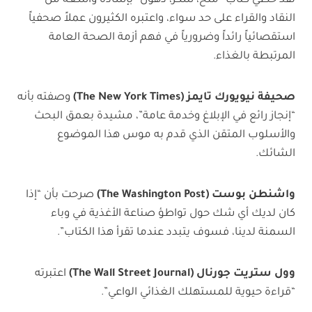
لقد حظي كتاب “ملح، سكر، دهون” بإشادة واسعة من
النقاد والقراء على حد سواء، واعتبره الكثيرون عملاً صحفياً
استقصائياً رائداً وضرورياً في فهم أزمة الصحة العامة
المرتبطة بالغذاء.
صحيفة نيويورك تايمز
(The New York Times)
وصفته بأنه
“إنجاز رائع في الإبلاغ وخدمة عامة”، مشيدة بعمق البحث
والأسلوب المتقن الذي قدم به موس هذا الموضوع
الشائك.
واشنطن بوست
(The Washington Post)
صرحت بأن “إذا
كان لديك أي شك حول تواطؤ صناعة الأغذية في وباء
السمنة لدينا، فسوف يتبدد عندما تقرأ هذا الكتاب”.
وول ستريت جورنال
(The Wall Street Journal)
اعتبرته
“قراءة حيوية للمستهلك الغذائي الواعي”.