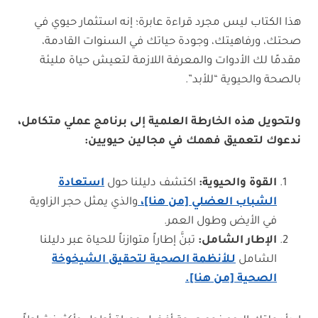
هذا الكتاب ليس مجرد قراءة عابرة؛ إنه استثمار حيوي في
صحتك، ورفاهيتك، وجودة حياتك في السنوات القادمة،
مقدمًا لك الأدوات والمعرفة اللازمة لتعيش حياة مليئة
بالصحة والحيوية “للأبد”.
ولتحويل هذه الخارطة العلمية إلى برنامج عملي متكامل،
ندعوك لتعميق فهمك في مجالين حيويين:
القوة والحيوية:
اكتشف دليلنا حول
استعادة
الشباب العضلي [من هنا]،
والذي يمثل حجر الزاوية
في الأيض وطول العمر.
الإطار الشامل:
تبنَّ إطاراً متوازناً للحياة عبر دليلنا
الشامل
لـلأنظمة الصحية لتحقيق الشيخوخة
الصحية [من هنا].