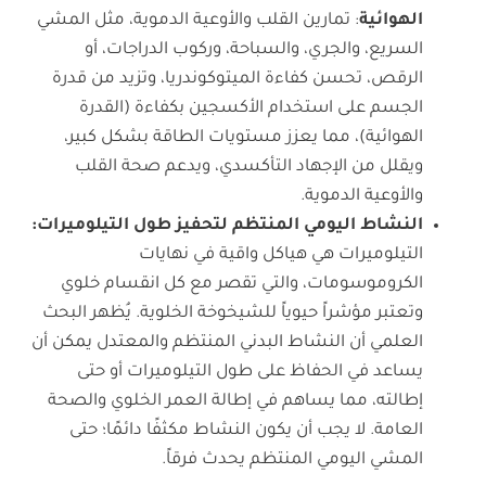
الهوائية
: تمارين القلب والأوعية الدموية، مثل المشي
السريع، والجري، والسباحة، وركوب الدراجات، أو
الرقص، تحسن كفاءة الميتوكوندريا، وتزيد من قدرة
الجسم على استخدام الأكسجين بكفاءة (القدرة
الهوائية)، مما يعزز مستويات الطاقة بشكل كبير،
ويقلل من الإجهاد التأكسدي، ويدعم صحة القلب
والأوعية الدموية.
النشاط اليومي المنتظم لتحفيز طول التيلوميرات:
التيلوميرات هي هياكل واقية في نهايات
الكروموسومات، والتي تقصر مع كل انقسام خلوي
وتعتبر مؤشراً حيوياً للشيخوخة الخلوية. يُظهر البحث
العلمي أن النشاط البدني المنتظم والمعتدل يمكن أن
يساعد في الحفاظ على طول التيلوميرات أو حتى
إطالته، مما يساهم في إطالة العمر الخلوي والصحة
العامة. لا يجب أن يكون النشاط مكثفًا دائمًا؛ حتى
المشي اليومي المنتظم يحدث فرقاً.