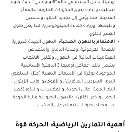
يوميًا)، يدخل الجسم في حالة “الأوتوفاجي”، حيث يقوم
بتنظيف وإعادة تدوير المكونات الخلوية التالفة أو
القديمة، مما يؤدي إلى تجديد الخلايا، وتحسين
وظيفتها، وزيادة كفاءة الميتوكوندريا. هذا يعزز طول
العمر الخلوي.
الاهتمام بالدهون الصحية
:
الدهون الجيدة ضرورية
للصحة الهرمونية، وصحة الدماغ، وامتصاص
الفيتامينات الذائبة في الدهون، وتقليل الالتهاب.
يشمل ذلك أحماض أوميغا 3 الدهنية الأساسية
الموجودة بوفرة في الأسماك الدهنية (مثل السلمون
البري، السردين، الماكريل)، والأفوكادو، وزيت الزيتون
البكر الممتاز عالي الجودة، والمكسرات والبذور (كعين
الجمل وبذور الكتان)، والدهون الحيوانية عالية الجودة
من مصادر حيوانات تتغذى على العشب.
أهمية التمارين الرياضية: الحركة قوة