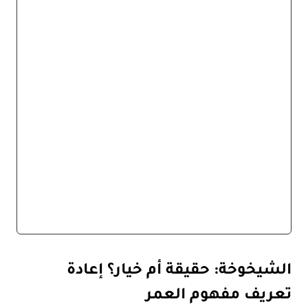
دور المكملات: تعزيز الوظائف الخلوية
بذكاء
التوازن الهرموني والنفسي: قوة
العقل والروح لشباب دائم
خارطة طريق نحو الشباب الدائم: بناء
نمط حياة مستدام
الخلاصة: استثمار في مستقبلك الصحي
الأسئلة الشائعة (FAQ)
المصدر
الشيخوخة: حقيقة أم خيار؟ إعادة
تعريف مفهوم العمر