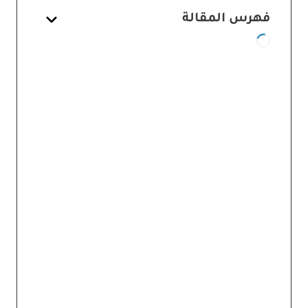
فهرس المقالة
الشيخوخة: حقيقة أم خيار؟ إعادة تعريف
مفهوم العمر
العمر الزمني مقابل العمر
البيولوجي
الأسباب الكامنة وراء الشيخوخة
البيولوجية: نظرة متعمقة على جذور
المشكلة
الالتهاب المزمن: الشرارة الخفية
للشيخوخة
ضعف الميتوكوندريا: محطات
الطاقة المنهكة
مقاومة الأنسولين وارتفاع السكر:
وباء العصر الحديث