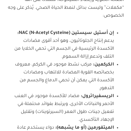
الصحة الخلوية وإبطاء الشيخوخة، مشددًا على أنها
“مكملات” وليست بدائل لنمط الحياة الصحي. يُذكر على وجه
الخصوص:
إن أستيل سيستين
NAC (N-Acetyl Cysteine)
:
يدعم إنتاج الجلوتاثيون، وهو أحد أقوى مضادات
الأكسدة الرئيسية في الجسم التي تحمي الخلايا من
التلف وتدعم إزالة السموم.
الكركمين:
مركب نشط موجود في الكركم، معروف
بخصائصه القوية المضادة للالتهاب ومضادات
الأكسدة التي يمكن أن تحمي الدماغ والجسم من
التدهور.
الريسفيراترول:
مضاد للأكسدة موجود في العنب
الأحمر والنباتات الأخرى، ويرتبط بفوائد محتملة في
تفعيل جينات طول العمر (السيرتوينات) وتقليل
الإجهاد التأكسدي.
الميتفورمين (أو ما يشبهه):
دواء يستخدم عادة