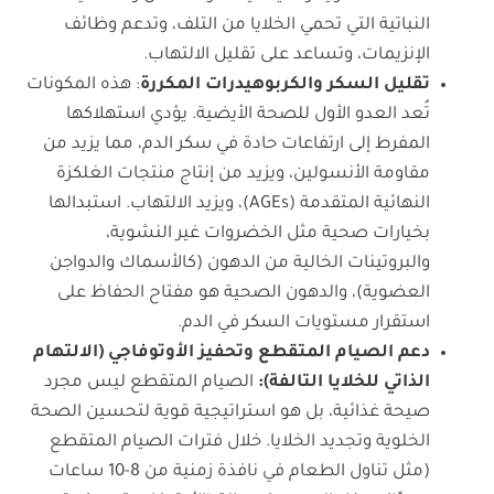
النباتية التي تحمي الخلايا من التلف، وتدعم وظائف
الإنزيمات، وتساعد على تقليل الالتهاب.
تقليل السكر والكربوهيدرات المكررة
: هذه المكونات
تُعد العدو الأول للصحة الأيضية. يؤدي استهلاكها
المفرط إلى ارتفاعات حادة في سكر الدم، مما يزيد من
مقاومة الأنسولين، ويزيد من إنتاج منتجات الغلكزة
النهائية المتقدمة (AGEs)، ويزيد الالتهاب. استبدالها
بخيارات صحية مثل الخضروات غير النشوية،
والبروتينات الخالية من الدهون (كالأسماك والدواجن
العضوية)، والدهون الصحية هو مفتاح الحفاظ على
استقرار مستويات السكر في الدم.
دعم الصيام المتقطع وتحفيز الأوتوفاجي (الالتهام
الذاتي للخلايا التالفة)
:
الصيام المتقطع ليس مجرد
صيحة غذائية، بل هو استراتيجية قوية لتحسين الصحة
الخلوية وتجديد الخلايا. خلال فترات الصيام المتقطع
(مثل تناول الطعام في نافذة زمنية من 8-10 ساعات