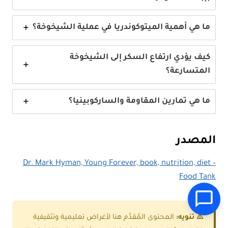
ما هي أهمية الميتوكوندريا في عملية الشيخوخة؟
كيف يؤدي ارتفاع السكر إلى الشيخوخة
المتسارعة؟
ما هي تمارين المقاومة والساركوبينيا؟
المصدر
Dr. Mark Hyman, Young Forever, book, nutrition, diet –
Food Tank
⚠️ تنويه:
المحتوى المُقدَّم هنا لأغراض تعليمية وتثقيفية