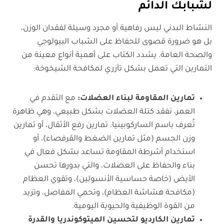
لشبابك الدائم
النشاط البدني ليس رفاهية أو مجرد وسيلة لفقدان الوزن،
بل هو ضرورة قصوى للحفاظ على الشباب البيولوجي
والصحة العامة. يشدد الكتاب على أهمية أنواع معينة من
التمارين التي تعمل بشكل تآزري لمكافحة الشيخوخة:
تمارين المقاومة لبناء العضلات
:
مع التقدم في
العمر، نفقد كتلة العضلات بشكل طبيعي، وهي ظاهرة
تُعرف باسم الساركوبينيا. تمارين رفع الأثقال، أو تمارين
وزن الجسم (مثل تمارين الضغط والقرفصاء)، أو
استخدام أشرطة المقاومة تساعد بشكل فعال في
بناء والحفاظ على العضلات، والتي بدورها تحسن
الأيض (خاصة حساسية الأنسولين)، وتقوي العظام
(مكافحة هشاشة العظام)، وتحمي المفاصل، وتزيد
من القوة الوظيفية والحيوية اليومية.
تمارين الكارديو لتحسين الميتوكوندريا والقدرة