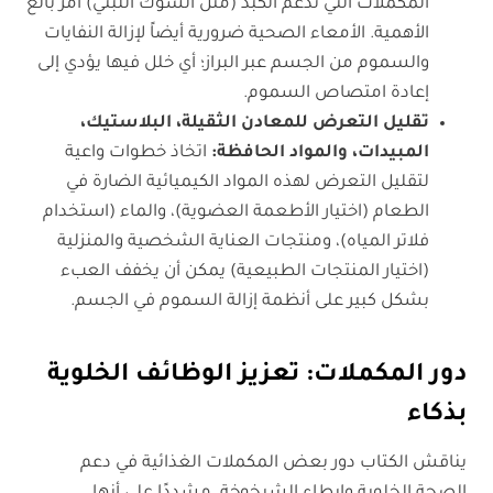
المكملات التي تدعم الكبد (مثل الشوك اللبني) أمر بالغ
الأهمية. الأمعاء الصحية ضرورية أيضاً لإزالة النفايات
والسموم من الجسم عبر البراز؛ أي خلل فيها يؤدي إلى
إعادة امتصاص السموم.
تقليل التعرض للمعادن الثقيلة، البلاستيك،
المبيدات، والمواد الحافظة
:
اتخاذ خطوات واعية
لتقليل التعرض لهذه المواد الكيميائية الضارة في
الطعام (اختيار الأطعمة العضوية)، والماء (استخدام
فلاتر المياه)، ومنتجات العناية الشخصية والمنزلية
(اختيار المنتجات الطبيعية) يمكن أن يخفف العبء
بشكل كبير على أنظمة إزالة السموم في الجسم.
دور المكملات: تعزيز الوظائف الخلوية
بذكاء
يناقش الكتاب دور بعض المكملات الغذائية في دعم