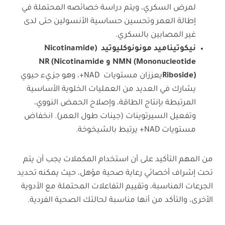
لمرض السكري، ويتم دراسة خصائصه المحتملة في
إطالة العمر وتحسين حساسية الأنسولين حتى لدى
غير المصابين بالسكري.
نيكوتيناميد مونونوكليوتيد
(Nicotinamide
Mononucleotide) NMN
و
NR (Nicotinamide
Riboside)
يعززان مستويات NAD+، وهو جزيء حيوي
يشارك في العديد من العمليات الخلوية الأساسية
المرتبطة بإنتاج الطاقة، وإصلاح الحمض النووي،
وتفعيل السيرتوينات (جينات طول العمر). انخفاض
مستويات NAD+ يرتبط بالشيخوخة.
من المهم التأكيد على أن استخدام المكملات يجب أن يتم
تحت إشراف أخصائي رعاية صحية مؤهل، حيث يمكنه تحديد
الجرعات المناسبة، وتقييم التفاعلات المحتملة مع الأدوية
الأخرى، والتأكد من أنها مناسبة لحالتك الصحية الفردية.