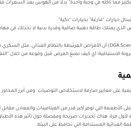
 بكثير مما تأكله في وجبة واحدة” بدلاً من الهوس بعدّ السعرات فق
بدال خيارات “فارغة” بخيارات “ذكية”.
ذي يمتلك طاقة ذهنية صافية وقدرة بدنية لا تخذلك في مهامك
تؤكد اللجنة العلمية في تقريرها المحدث (DGA Scientific Report 2025) أن الأمراض المر
مرونة الاستباقية؛ أي كيف نمنع المرض قبل وقوعه من خلال “التغذي
مية
يمية على معايير صارمة لاستخلاص التوصيات. ومن أبرز المحاور ال
 على الأطعمة التي توفر أكبر قدر من الفيتامينات والمعادن مقابل
لأول مرة، هناك تحذيرات صريحة ومفصلة حول تأثير هذه الأطبا
مة الغذائية المستدامة التي تحافظ على البيئة.