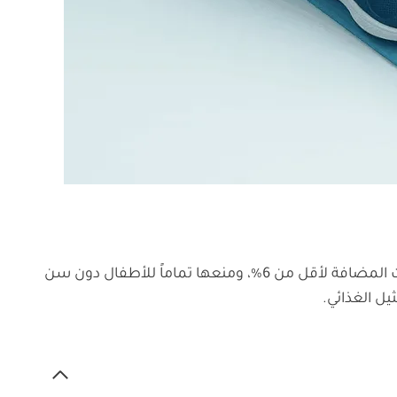
تعتمد الإرشادات الجديدة على فلسفة “النمط الغذائي الكلي” بدلاً من العناصر المنفردة، مع تشديد صارم على تقليل السكريات المضافة لأقل من 6%، ومنعها تماماً للأطفال دون سن
ل الغذائي.