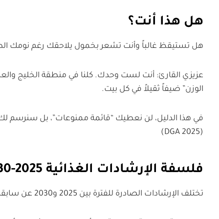
هل هذا أنت؟
هل تستيقظ غالباً وأنت تشعر بخمول يلاحقك رغم نومك الط
عزيزي القارئ: أنت لست وحدك. كلنا في منطقة الخليج والعالم
الوزن” ضيفاً ثقيلاً في كل بيت.
في هذا الدليل، لن نعطيك “قائمة ممنوعات”، بل سنرسم لك 
(DGA 2025)
فلسفة الإرشادات الغذائية 2025-2030: ما الذي تغير فعلياً؟
تختلف الإرشادات الصادرة للفترة بين 2025 و2030 عن سابقاتها بتركيزها المكثف على “النمط الغذائي الكلي” بدلاً من التركيز على عناصر غذائية معزولة