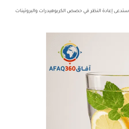
 زيادة الوزن أو السمنة، مما استدعى إعادة النظر في حصص الكربوهيدرات والبروتينات