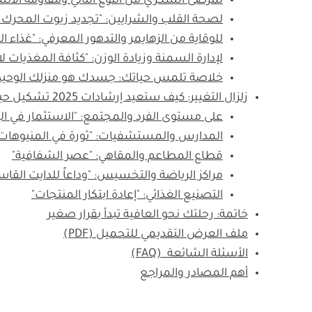
لمرضى السكري من النوع الثاني ومقاومة الأنس
لصحة القلب والشرايين: "تجديد زيوت المحرك 
للوقاية من الزهايمر والتدهور المعرفي: "غذاء ا
لإدارة السمنة وزيادة الوزن: "كثافة المغذيات ل
خلاصة تلمس حياتك: جسدك هو منزلك الوحيد
زلزال التغيير: كيف ستعيد إرشادات 2025 تشكيل حياتنا ومؤسساتنا؟
على مستوى الفرد والمجتمع: "الاستثمار في ال
المدارس والمستشفيات: "ثورة في المنيوهات
قطاع المطاعم والمقاهي: "عصر الشفافية"
مراكز الرياضة والتخسيس: "وداعاً للدايت القاس
التصنيع الغذائي: "إعادة ابتكار المنتجات"
خاتمة: رحلتك نحو العافية تبدأ بقرار صغير
ملف العرض التقديمي للتحميل (PDF)
الأسئلة الشائعة (FAQ)
أهم المصادر والمراجع