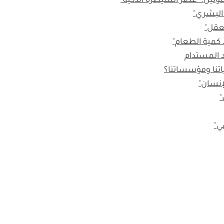
ولين: "عصر السيطرة الذكية"
البشري"
لعقل"
ا كمية الطعام"
 المستدام
إنسان"
"
ي"