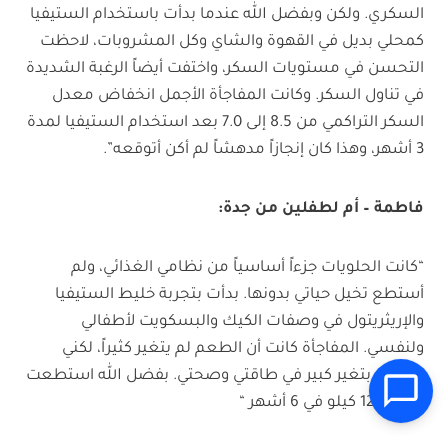
السكري. ولكن وبفضل الله عندما بدأت باستخدام الستيفيا
كمحلي بديل في القهوة والشاي وكل المشروبات، لاحظت
التحسن في مستويات السكر، واختفت أيضاً الرغبة الشديدة
في تناول السكر. وكانت المفاجأة الأجمل انخفاض معدل
السكر التراكمي من 8.5 إلى 7.0 بعد استخدام الستيفيا لمدة
3 أشهر، وهذا كان إنجازاً مدهشاً لم أكن أتوقعه”.
فاطمة – أم لطفلين من جدة
:
“كانت الحلويات جزءاً أساسياً من نظامي الغذائي، ولم
أستطع تخيل حياتي بدونها. بدأت بتجربة خليط الستيفيا
والإريثريتول في وصفات الكيك والبسكويت لأطفالي
ولنفسي. المفاجأة كانت أن الطعم لم يتغير كثيراً، لكني
شعرت بتغير كبير في طاقتي وصحتي. بفضل الله استطعت
خسارة 12 كيلو في 6 أشهر “