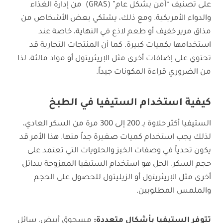
على تصنيف “آمن بشكل عام” (GRAS) من إدارة الغذاء
والدواء الأمريكية. ومع ذلك، يشتكي بعض الأشخاص من
مذاق مرير خفيف أو طعم لاذع في النهاية، خاصة عند
استخدامها بكميات كبيرة. كما أن المنتجات التجارية قد
تحتوي على إضافات أخرى مثل الإريثريتول أو مواد مالئة، لذا
من الضروري قراءة المكونات جيداً.
كيفية استخدام الستيفيا في الطبخ
الستيفيا أكثر حلاوة بـ 200 إلى 300 مرة من السكر العادي،
لذلك يجب استخدام كميات صغيرة جداً منها. هذا الأمر قد
يكون تحدياً في وصفات الخبز والحلويات التي تعتمد على
حجم السكر. الحل هو استخدام الستيفيا الممزوجة ببدائل
أخرى مثل الإريثريتول أو الزيليتول للحصول على الحجم
والملمس المطلوبين.
تتوفر الستيفيا بأشكال متعددة:
مسحوق أبيض، سائل