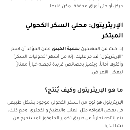
مركز، أو حتى أوراق مجففة يمكن غليها.
الإريثريتول
:
محلي السكر الكحولي
المبتكر
إذا كنت من المهتمين
بحمية الكيتو
،
فمن المؤكد أن اسم
“الإريثريتول” قد مر عليك. إنه من أشهر “كحوليات السكر”
وأكثرها أماناً، ويتميز بخصائص فريدة تجعله خياراً ممتازاً
لبعض الأغراض.
ما هو الإريثريتول وكيف يُنتج؟
الإريثريتول هو نوع من السكر الكحولي موجود بشكل طبيعي
في بعض الفواكه مثل العنب والبطيخ والكمثرى. ومع ذلك،
يتم إنتاجه تجارياً عن طريق تخمير الجلوكوز المستخرج من
نشا الذرة.