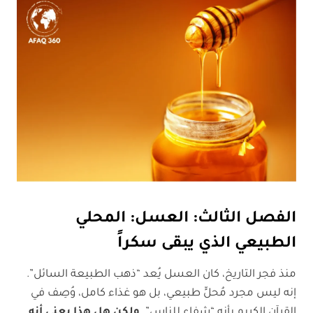
الفصل الثالث: العسل: المحلي
الطبيعي الذي يبقى سكراً
منذ فجر التاريخ، كان العسل يُعد “ذهب الطبيعة السائل”.
إنه ليس مجرد مُحلٍّ طبيعي، بل هو غذاء كامل، وُصِف في
القرآن الكريم بأنه “شفاء للناس”.
ولكن هل هذا يعني أنه