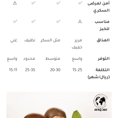
آمن لمرضى
✅
✅
✅
⚠️
السكري
مناسب
⚠️
✅
✅
✅
للخبز
المذاق
مرير
مثل السكر
نظيف
غني
خفيف
التوفر
واسع
متوسط
محدود
واسع
التكلفة
15-25
20-30
25-35
15-11
(ريال/شهر)