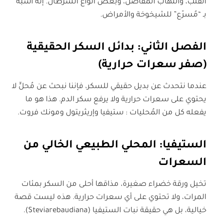
القلب، والتهاب المفاصل، وبعض أنواع السرطان. إنه أشبه
بـ “مُسرّع” للشيخوخة والأمراض.
الفصل الثاني: بدائل السكر الحقيقية
(صفر سعرات حرارية)
عندما نتحدث عن بديل حقيقي للسكر، فإننا نبحث عن مُحلٍّ لا
يحتوي على سعرات حرارية ولا يرفع سكر الدم. هذا هو ما
يفعله كل من المُحليات : ستيفيا وإريثريتول ومونك فروت.
الستيفيا
:
المحلي الطبيعي الخالي من
السعرات
تخيل ورقة خضراء صغيرة، مذاقها أحلى من السكر بمئات
المرات، ولا تحتوي على أي سعرات حرارية. هذه ليست قصة
خيالية، بل هي حقيقة نبات الستيفيا (Steviarebaudiana).