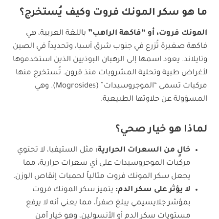
ما هو سكر المونك فروت وكيف يُستخرج؟
المونك فروت، أو “فاكهة الراهب”
باللغة العربية، هي
فاكهة صغيرة تُزرع في جنوب شرق آسيا، وتحديداً في الصين
وتايلاند. يعود اسمها إلى الرهبان البوذيين الذين استخدموها
لأغراض طبية وتحلية المشروبات منذ قرون. تُستخرج منها
مركبات تسمى “الموجروسيدات” (Mogrosides). وهي
المسؤولة عن حلاوتها الطبيعية.
لماذا هو خيار صحي؟
خالٍ من السعرات الحرارية:
مثل الستيفيا، لا تحتوي
مركبات الموجروسيدات على أي سعرات حرارية، مما
يجعل سكر المونك فروت مثالياً لحميات إنقاص الوزن.
لا يؤثر على سكر الدم:
يتميز سكر المونك فروت
بمؤشر جلايسيمي يبلغ صفراً، مما يعني أنه لا يرفع
مستويات سكر الدم أو الأنسولين، وهو خيار آمن