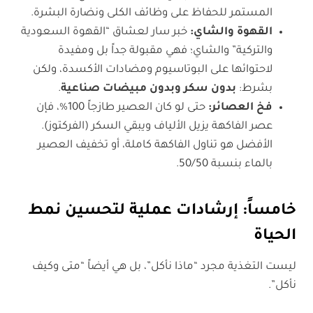
المستمر للحفاظ على وظائف الكلى ونضارة البشرة.
القهوة والشاي:
خبر سار لعشاق “القهوة السعودية
والتركية” والشاي؛ فهي مقبولة جداً بل ومفيدة
لاحتوائها على البوتاسيوم ومضادات الأكسدة، ولكن
بشرط:
بدون سكر وبدون مبيضات صناعية
.
فخ العصائر:
حتى لو كان العصير طازجاً 100%، فإن
عصر الفاكهة يزيل الألياف ويبقي السكر (الفركتوز).
الأفضل هو تناول الفاكهة كاملة، أو تخفيف العصير
بالماء بنسبة 50/50.
خامساً: إرشادات عملية لتحسين نمط
الحياة
ليست التغذية مجرد “ماذا نأكل”، بل هي أيضاً “متى وكيف
نأكل”.