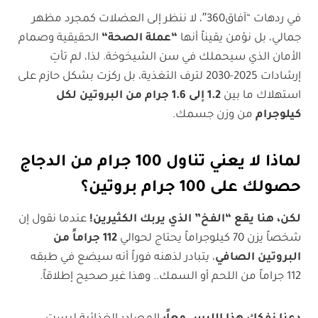
في ردهات “آفاق360″، لا ننظر إلى العضلات كمجرد مظهر
جمالي، بل نؤمن يقيناً أنها
“
عملة الصحة
“
الحقيقية وصمام
الأمان الذي سيحملك في سن الشيخوخة. لذا، لم تأتِ
إرشادات 2025-2030 لترف التغذية، بل ركزت بشكل حازم على
استهلاك ما بين
1.2
إلى 1.6 جرام من البروتين لكل
كيلوجرام
من وزن جسمك.
لماذا لا يعني تناول 100 جرام من الدجاج
حصولك على 100 جرام بروتين؟
لكن، هنا يقع “الفخ” الذي يربك الكثيرين
!
عندما نقول إن
شخصاً يزن 70 كيلوجراماً يحتاج لحوالي
112
جراماً من
البروتين الصافي
، يتبادر لذهنه فوراً أنه سيضع في طبقه
112 جراماً من اللحم أو السمك.. وهذا غير صحيح إطلاقاً.