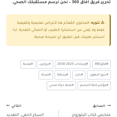
تحرير فريق آفاق 360 – نحن نرسم مستقبلك الصحي
.
⚠️ تنويه:
المحتوى المُقدَّم هنا لأغراض تعليمية وتثقيفية
فقط ولا يُغني عن استشارة الطبيب أو أخصائي التغذية. لذا
استشر طبيبك قبل تطبيق أي نصيحة صحية.
وسوم
#
آفاق360
#
إرشادات 2025-2030
#
بروتين
#
تغذية
المقال:
#
حرق الدهون
#
دايت
#
رشاقة
#
صحة
#
مؤشر كتلة الجسم
#
نمط حياة صحي
تصفّح
السابق
التالي
ملخص كتاب البلوزونز
السكر الخفي: التهديد
المقالات