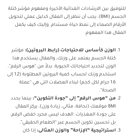
للتوفيق بين الارشادات الغذائية الأخيرة ومفهوم مؤشر كتلة
الجسم (BMI)، يجب أن ننظر إلى المقال كدليل عملي لتحويل
الأرقام الصماء إلى نمط حياة مستدام. وإليك كيف يكمل
المقال هذا المفهوم:
الوزن كأساس للاحتياجات (رابط البروتين)
:
مؤشر
كتلة الجسم يعتمد على وزنك، والمقال يستخدم هذا
الوزن لتحديد احتياجاتك الحيوية. بدلاً من “هوس الرقم”،
استخدم وزنك لحساب كمية البروتين المطلوبة (1.2 إلى
1.6 جرام لكل كجم) لبناء العضلات التي هي “عملة
الصحة”.
من “هوس الرقم” إلى “جودة التكوين
“
:
بينما يحدد
BMI موقعك (نحافة، مثالي، زيادة وزن)، يركز المقال
على جودة المغذيات. الهدف ليس مجرد خفض الرقم،
بل تحسين تكوين الجسم عبر “الطعام الحقيقي”.
استراتيجية “الإزاحة” والوزن المثالي
:
إذا كان