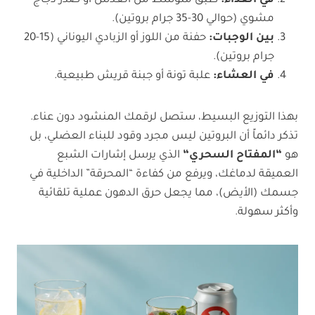
في الغداء
:
طبق متوسط من العدس أو صدر دجاج
مشوي (حوالي 30-35 جرام بروتين).
بين الوجبات
:
حفنة من اللوز أو الزبادي اليوناني (15-20
جرام بروتين).
في العشاء
:
علبة تونة أو جبنة قريش طبيعية.
بهذا التوزيع البسيط، ستصل لرقمك المنشود دون عناء.
تذكر دائماً أن البروتين ليس مجرد وقود للبناء العضلي، بل
هو
“
المفتاح السحري
“
الذي يرسل إشارات الشبع
العميقة لدماغك، ويرفع من كفاءة “المحرقة” الداخلية في
جسمك (الأيض)، مما يجعل حرق الدهون عملية تلقائية
وأكثر سهولة.