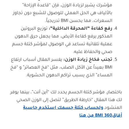
مؤشرك يشير لزيادة الوزن، فإن “قاعدة الإزاحة”
بالألياف هي الحل العملي للوصول للشبع دون تجاوز
السعرات، مما يحسن BMI تدريجياً.
رفع كفاءة “المحرقة الداخلية
“
:
توزيع البروتين
المذكور يرفع كفاءة الأيض، مما يجعل حرق الدهون
عملية تلقائية تساعد في الوصول لمؤشر كتلة جسم
صحي والحفاظ عليه.
تجنب فخاخ زيادة الوزن
:
يفسر المقال أسباب ارتفاع
BMI بعيداً عن الأكل الصلب، مثل “فخ العصائر” و “فخ
المساء” الذي يسبب تراكم الدهون الحشوية.
باختصار، مؤشر كتلة الجسم يحدد لك “أين أنت”، بينما يوفر
لك هذا المقال “خارطة الطريق” لتصل إلى الوزن الصحي
المنشود.
ولحساب كتلة جسمك استخدم حاسبة
أفاق360 BMI من هنا