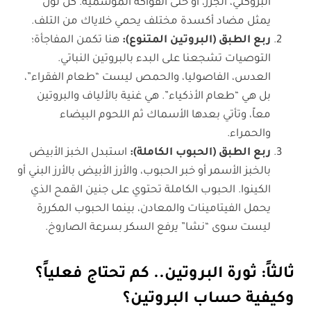
البروكلي، الجزر، أو حتى الفواكه الموسمية. كل لون
يمثل مضاد أكسدة مختلف يحمي خلاياك من التلف.
ربع الطبق (البروتين المتنوع):
هنا تكمن المفاجأة؛
التوصيات تشجعنا على البدء بالبروتين النباتي.
العدس، الفاصوليا، والحمص ليست “طعام الفقراء”،
بل هي “طعام الأذكياء”. هي غنية بالألياف والبروتين
معاً، وتأتي بعدها الأسماك ثم اللحوم البيضاء
والحمراء.
ربع الطبق (الحبوب الكاملة):
استبدل الخبز الأبيض
بالخبز الأسمر أو خبر الحبوب، والأرز الأبيض بالأرز البني أو
الكينوا. الحبوب الكاملة تحتوي على جنين القمح الذي
يحمل الفيتامينات والمعادن، بينما الحبوب المكررة
ليست سوى “نشا” يرفع السكر بسرعة الصاروخ.
ثالثاً: ثورة البروتين.. كم تحتاج فعلياً؟
وكيفية حساب البروتين؟