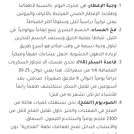
وجبة الإفطار:
هي محرك اليوم. بالنسبة لأطفالنا
وطلابنا، الإفطار الصحي المرتبط بالألياف والبروتين
يعني تركيزاً دراسياً أعلى وسلوكاً أكثر انضباطاً.
فخ المساء:
الجسم البشري يتبع إيقاعاً بيولوجياً. في
الليل، تتباطأ عملية الحرق ويستعد الجسم للتخزين.
تناول وجبة دسمة في وقت متأخر هو أسرع طريق
لزيادة الدهون الحشوية. اجعل عشاءك خفيفاً ومبكراً.
قاعدة السكر (6%):
تحدى نفسك ألا تتجاوز السكريات
المضافة 6% من سعراتك. هذا يعني حوالي 25-30
جراماً يومياً (حوالي 6 ملاعق صغيرة). صدقني، بعد
أسبوعين من تقليل السكر، ستكتشف طعماً رائعاً
للأشياء لم تكن تشعر به من قبل!
الصوديوم (الملح):
نحن نستهلك كميات هائلة من
الملح في المعلبات والخبز. حاول تقليل الملح لأقل من
2300 ملجم يومياً واستخدم الليمون، السماق،
والأعشاب كبدائل تمنح طعامك نكهة “انفجارية” دون