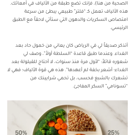
الصحية من هنا)، فإنك تضع طبقة من الألياف في أمعائك.
هذه الألياف تعمل كـ “فلتر” طبيعي يبطئ من سرعة
امتصاص السكريات والدهون التي ستأتي لاحقاً مع الطبق
الرئيسي.
أتذكر صديقاً لي في الرياض كان يعاني من خمول حاد بعد
الغداء. وعندما طبق قاعدة “السلطة أولاً”، وصف لي
شعوره قائلاً: “لأول مرة منذ سنوات، لا أحتاج للقيلولة بعد
الغداء؛ أشعر بخفة لم أعهدها”. هذه هي قوة الألياف؛ فهي لا
تشعرك بالشبع فحسب، بل تحمي شرايينك من
“تسونامي” السكر المفاجئ.