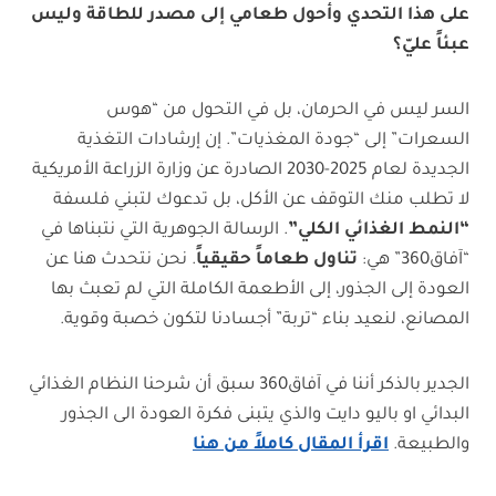
على هذا التحدي وأحول طعامي إلى مصدر للطاقة وليس
عبئاً عليّ؟
السر ليس في الحرمان، بل في التحول من “هوس
السعرات” إلى “جودة المغذيات”. إن إرشادات التغذية
الجديدة لعام 2025-2030 الصادرة عن وزارة الزراعة الأمريكية
لا تطلب منك التوقف عن الأكل، بل تدعوك لتبني فلسفة
“النمط الغذائي الكلي”
. الرسالة الجوهرية التي نتبناها في
“آفاق360” هي:
تناول طعاماً حقيقياً
. نحن نتحدث هنا عن
العودة إلى الجذور، إلى الأطعمة الكاملة التي لم تعبث بها
المصانع، لنعيد بناء “تربة” أجسادنا لتكون خصبة وقوية.
الجدير بالذكر أننا في آفاق360 سبق أن شرحنا النظام الغذائي
البدائي او باليو دايت والذي يتبنى فكرة العودة الى الجذور
والطبيعة.
اقرأ المقال كاملاً من هنا