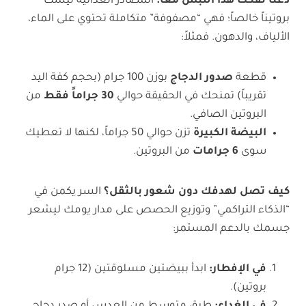
دعنا نفكك هذا اللبس معاً:
المصادر الغذائية ليست
بروتيناً خالصاً؛ فهي “مصفوفة” متكاملة تحتوي على الماء،
الألياف، والدهون. فمثلاً:
قطعة
صدور الدجاج
بوزن 100 جرام (بحجم كفة اليد
تقريباً) تمنحك في الحقيقة حوالي
30
جراماً فقط
من
البروتين الصافي.
البيضة الكبيرة
تزن حوالي 50 جراماً، لكنها لا تعطيك
سوى
6
جرامات
من البروتين.
كيف تصل لهدفك دون شعور بالثقل؟
السر يكمن في
“الذكاء التراكمي” وتوزيع الحصص على مدار يومك ليشعر
جسمك بالدعم المستمر:
في الإفطار
:
ابدأ ببيضتين مسلوقتين (12 جرام
بروتين).