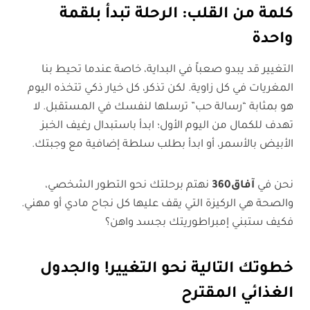
كلمة من القلب: الرحلة تبدأ بلقمة
واحدة
التغيير قد يبدو صعباً في البداية، خاصة عندما تحيط بنا
المغريات في كل زاوية. لكن تذكر، كل خيار ذكي تتخذه اليوم
هو بمثابة “رسالة حب” ترسلها لنفسك في المستقبل. لا
تهدف للكمال من اليوم الأول؛ ابدأ باستبدال رغيف الخبز
الأبيض بالأسمر، أو ابدأ بطلب سلطة إضافية مع وجبتك.
نحن في
آفاق360
نهتم برحلتك نحو التطور الشخصي،
والصحة هي الركيزة التي يقف عليها كل نجاح مادي أو مهني.
فكيف ستبني إمبراطوريتك بجسد واهن؟
خطوتك التالية نحو التغيير!
و
الجدول
الغذائي المقترح