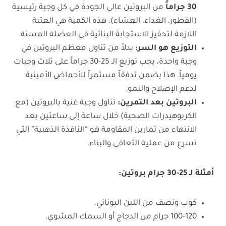
30 جراماً
من البروتين عالي الجودة في كل وجبة رئيسية
(الفطور، الغداء، العشاء). هذه الكمية هي العتبة
اللازمة لتحفيز الاستجابة البنائية في العضلة المسنة.
التوزيع هو السر
:
بدلاً من تناول معظم البروتين في
وجبة واحدة، يجب توزيع الـ 25-30 جراماً على ثلاث وجبات
يومياً. هذا يضمن تدفقاً مستمراً للأحماض الأمينية
لدعم الإصلاح والنمو.
البروتين بعد التمرين
:
تناول وجبة غنية بالبروتين (مع
الكربوهيدرات الصحية) خلال ساعة إلى ساعتين بعد
الانتهاء من تمارين المقاومة هو “النافذة الذهبية” التي
تسرع من عملية التعافي والبناء.
أمثلة لـ 25-30 جرام بروتين
:
كوب ونصف من اللبن اليوناني.
100-120 جرام من الدجاج أو السمك المشوي.