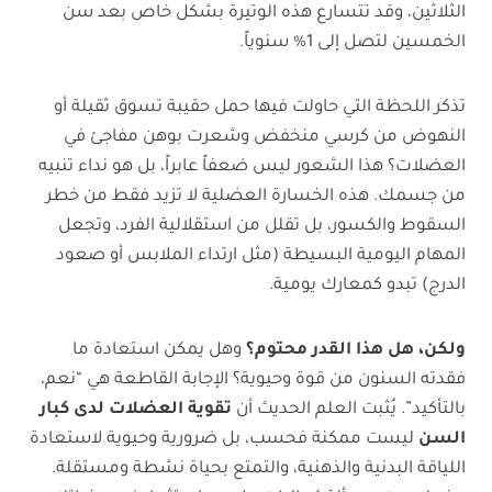
الثلاثين، وقد تتسارع هذه الوتيرة بشكل خاص بعد سن
الخمسين لتصل إلى 1% سنوياً.
تذكر اللحظة التي حاولت فيها حمل حقيبة تسوق ثقيلة أو
النهوض من كرسي منخفض وشعرت بوهن مفاجئ في
العضلات؟ هذا الشعور ليس ضعفاً عابراً، بل هو نداء تنبيه
من جسمك. هذه الخسارة العضلية لا تزيد فقط من خطر
السقوط والكسور، بل تقلل من استقلالية الفرد، وتجعل
المهام اليومية البسيطة (مثل ارتداء الملابس أو صعود
الدرج) تبدو كمعارك يومية.
ولكن، هل هذا القدر محتوم؟
وهل يمكن استعادة ما
فقدته السنون من قوة وحيوية؟ الإجابة القاطعة هي “نعم،
بالتأكيد”. يُثبت العلم الحديث أن
تقوية العضلات لدى كبار
السن
ليست ممكنة فحسب، بل ضرورية وحيوية لاستعادة
اللياقة البدنية والذهنية، والتمتع بحياة نشطة ومستقلة.