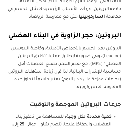
التغذية هي الوقود اللازم لعملية البناء. نقص التغذية،
خاصة البروتين، هو أحد الأسباب الرئيسية لفشل الجسم في
مكافحة
الساركوبينيا
حتى مع ممارسة الرياضة.
البروتين: حجر الزاوية في البناء العضلي
البروتين يمد الجسم بالأحماض الأمينية، وخاصة الليوسين
(Leucine)، وهي ضرورية لإطلاق عملية “تخليق البروتين
العضلي” (MPS). مع تقدم العمر، تصبح العضلات أقل
حساسية للإشارات البنائية، لذا فإن زيادة استهلاك البروتين
(بجرعات موزعة على مدار اليوم) يعتبر حاسماً لتجاوز هذه
المقاومة الفسيولوجية.
جرعات البروتين الموجهة والتوقيت
كمية محددة لكل وجبة
:
للمساهمة في تحفيز بناء
العضلات والحفاظ عليها، يُنصح بتناول حوالي
25
إلى