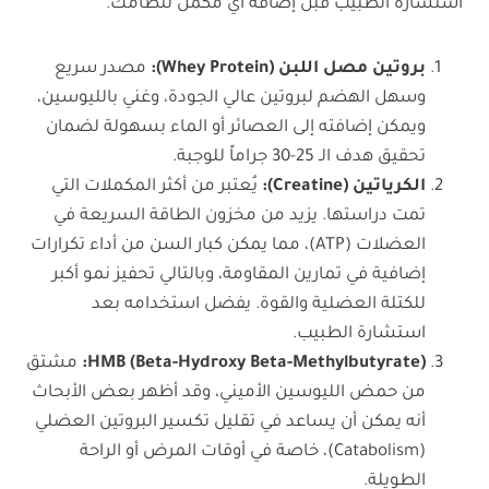
استشارة الطبيب قبل إضافة أي مكمل لنظامك.
بروتين مصل اللبن
(Whey Protein)
:
مصدر سريع
وسهل الهضم لبروتين عالي الجودة، وغني بالليوسين،
ويمكن إضافته إلى العصائر أو الماء بسهولة لضمان
تحقيق هدف الـ 25-30 جراماً للوجبة.
الكرياتين
(Creatine)
:
يُعتبر من أكثر المكملات التي
تمت دراستها. يزيد من مخزون الطاقة السريعة في
العضلات (ATP)، مما يمكن كبار السن من أداء تكرارات
إضافية في تمارين المقاومة، وبالتالي تحفيز نمو أكبر
للكتلة العضلية والقوة. يفضل استخدامه بعد
استشارة الطبيب.
HMB (Beta-Hydroxy Beta-Methylbutyrate)
:
مشتق
من حمض الليوسين الأميني، وقد أظهر بعض الأبحاث
أنه يمكن أن يساعد في تقليل تكسير البروتين العضلي
(Catabolism)، خاصة في أوقات المرض أو الراحة
الطويلة.