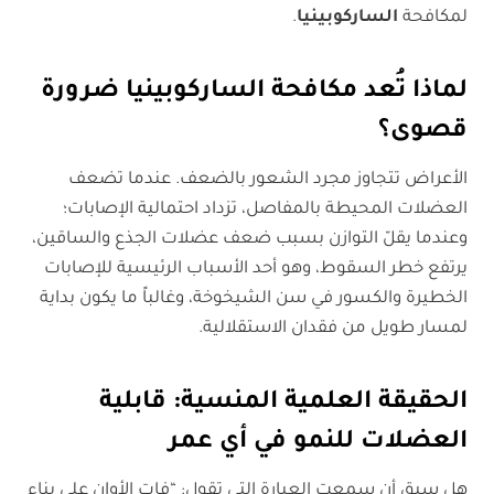
لمكافحة
الساركوبينيا
.
لماذا تُعد مكافحة الساركوبينيا ضرورة
قصوى؟
الأعراض تتجاوز مجرد الشعور بالضعف. عندما تضعف
العضلات المحيطة بالمفاصل، تزداد احتمالية الإصابات؛
وعندما يقلّ التوازن بسبب ضعف عضلات الجذع والساقين،
يرتفع خطر السقوط، وهو أحد الأسباب الرئيسية للإصابات
الخطيرة والكسور في سن الشيخوخة، وغالباً ما يكون بداية
لمسار طويل من فقدان الاستقلالية.
الحقيقة العلمية المنسية: قابلية
العضلات للنمو في أي عمر
هل سبق أن سمعت العبارة التي تقول: “فات الأوان على بناء