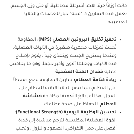
كانت أوزاناً حرة، آلات، أشرطة مطاطية، أو حتى وزن الجسم.
تعمل هذه التمارين كـ “منبه” جبار للعضلات والخلايا
العصبية:
تحفيز تخليق البروتين العضلي (MPS):
المقاومة
تُحدث تمزقات مجهرية صغيرة في الألياف العضلية،
وعندما يستريح الجسم ويتغذى جيداً، يقوم بإصلاح
هذه الألياف وجعلها أقوى وأكبر حجماً، وهو ما يعاكس
عملية
فقدان الكتلة العضلية
.
زيادة كثافة العظام
:
تمارين المقاومة تضع ضغطاً
على العظام، مما يحفز الخلايا البانية للعظام على
العمل. هذا أمر بالغ الأهمية لمكافحة
هشاشة
العظام
. للحفاظ على صحة عظامك
تحسين الوظيفة اليومية (Functional Strength):
القوة العضلية المكتسبة تترجم مباشرة إلى قدرة
أفضل على حمل الأغراض، الصعود والنزول، وتجنب