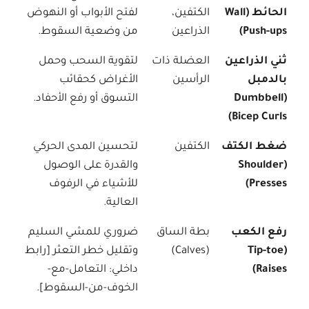
الحائط (Wall
الكتفين،
لفتح الأبواب أو النهوض
Push-ups)
الذراعين
من وضعية السقوط.
ثني الذراعين
العضلة ذات
لتقوية السحب وحمل
بالدمبل
الرأسين
الأغراض كحقائب
(Dumbbell
التسوق أو رفع الأحفاد.
Bicep Curls)
ضغط الكتف
الكتفين
لتحسين المدى الحركي
(Shoulder
والقدرة على الوصول
Presses)
للأشياء في الرفوف
العالية.
رفع الكعب
بطة الساق
ضروري للمشي السليم
(Tip-toe
(Calves)
وتقليل خطر التعثر [رابط
Raises)
داخلي: التعامل-مع-
الخوف-من-السقوط].