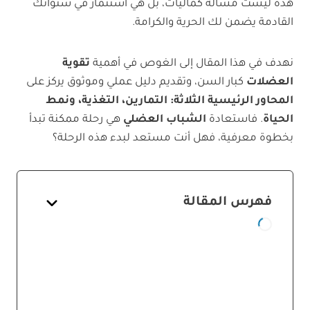
هذه ليست مسألة كماليات، بل هي استثمار في سنواتك
القادمة يضمن لك الحرية والكرامة.
نهدف في هذا المقال إلى الغوص في أهمية
تقوية
العضلات
كبار السن، وتقديم دليل عملي وموثوق يركز على
المحاور الرئيسية الثلاثة: التمارين، التغذية، ونمط
الحياة
. فاستعادة
الشباب العضلي
هي رحلة ممكنة تبدأ
بخطوة معرفية، فهل أنت مستعد لبدء هذه الرحلة؟
فهرس المقالة
فهم الساركوبينيا – العدو الصامت
للعضلات
ما هي الساركوبينيا؟
أسباب فقدان الكتلة العضلية