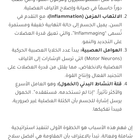
البناء مثل التستوستيرون وهرمون النمو، والتي تلعب
دوراً حاسماً في صيانة وإصلاح الألياف العضلية.
الالتهاب المزمن (Inflammation):
مع التقدم في
السن، يميل الجسم إلى حالة التهابية خفيفة ومستمرة
تُسمى “Inflammaging”، والتي تعيق قدرة العضلات
على التجديد والنمو.
العوامل العصبية
:
يبدأ عدد الخلايا العصبية الحركية
(Motor Neurons) التي ترسل الإشارات إلى الألياف
العضلية بالانخفاض، مما يقلل من قدرة العضلات على
التجنيد الفعال وإنتاج القوة.
قلة النشاط البدني (الخمول)
:
وهو العامل الأسرع
والأكثر تأثيراً. “إذا لم تستخدمه، فستفقده”. الخمول
يرسل إشارة للجسم بأن الكتلة العضلية غير ضرورية،
فيبدأ تفكيكها.
إن فهم هذه الأسباب هو الخطوة الأولى لتنفيذ استراتيجية
شاملة وفعالة، تبدأ بالاعتراف بأن المقاومة هي أفضل سلاح