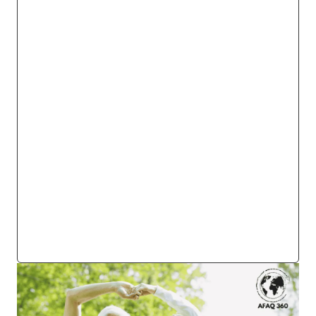
لرحلة الشباب العضلي
صور لأهم التمارين المخصصة لتحسين
مرونة العضلات
دور الإطالة في الحفاظ على المفاصل
الاستقلالية: الثمرة الحقيقية للقوة
نصائح عملية لرحلة ناجحة: بناء القوة
بحكمة
الخاتمة: رحلة لا تنتهي
الأسئلة الشائعة (FAQ)
أهم المصادر والمراجع